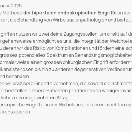
anuar 2025
ive Methode
der biportalen endoskopischen Eingriffe
an der
niert die Behandlung von Wirbelsäulenpathologien und bietet 
griffen nutzen wir zwei kleine Zugangsstellen, um direkt auf 
rgehensweise ermöglicht es uns, die Integrität der Weichtei
ieren wir das Risiko von Komplikationen und fördern eine s
n grosses potenzielles Spektrum an Behandlungsmöglichkeiten.
normalerweise einen grossen chirurgischen Eingriff erfordern
lkanalstenosen bis hin zu anderen degenerativen Veränderun
end behandeln.
 wir präzisere Eingriffe vornehmen, die sowohl die Schmerzen
ederherstellen. Unsere Patienten profitieren von weniger inva
kkehr zu ihrem gewohnten Alltag.
oskopische Eingriffe an der Wirbelsäule erfahren möchten od
u kontaktieren.