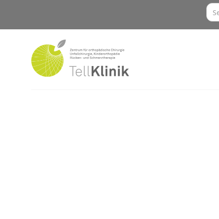
Über uns
L
Das Team
Hü
Öffnungszeiten
Wi
Studenten/PJ-ler
Kn
Anmeldeformular
Notfallkontakte
Fu
Sc
Ki
In