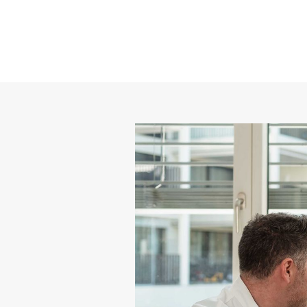
Ei
In
D