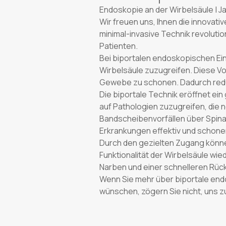
Endoskopie an der Wirbelsäule | J
Wir freuen uns, Ihnen die innovat
minimal-invasive Technik revolutio
Patienten.
Bei biportalen endoskopischen Ein
Wirbelsäule zuzugreifen. Diese Vo
Gewebe zu schonen. Dadurch reduz
Die biportale Technik eröffnet ei
auf Pathologien zuzugreifen, die 
Bandscheibenvorfällen über Spina
Erkrankungen effektiv und schon
Durch den gezielten Zugang können
Funktionalität der Wirbelsäule wi
Narben und einer schnelleren Rüc
Wenn Sie mehr über biportale end
wünschen, zögern Sie nicht, uns z