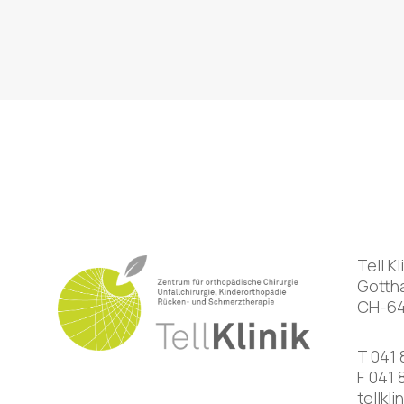
Tell Kl
Gotth
CH-64
T
041 
F 041 
tellkl