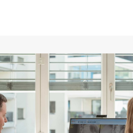
genbluttherapie am Bewegungsapparat / ACP
terventionelle Schmerztherapie
ownloads