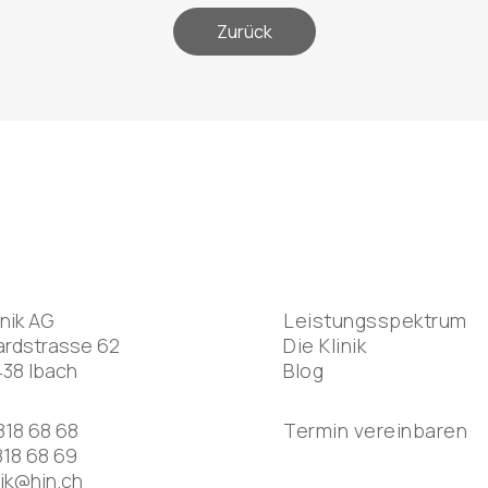
Zurück
inik AG
Leistungsspektrum
ardstrasse 62
Die Klinik
38 Ibach
Blog
818 68 68
Termin vereinbaren
818 68 69
inik@hin.ch