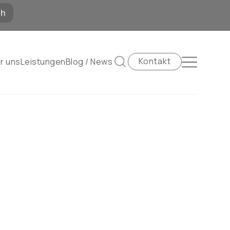
Kontakt
r uns
Leistungen
Blog / News
Suchen
tellklinik@hin.ch