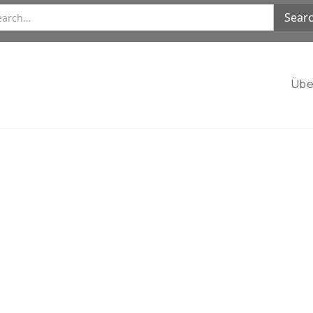
Übe
eistungen
ftgelenk und Becken
rbelsäule
ie- und Sportorthopädie
ss-Orthopädie
hultergelenk
nderorthopädie und -traumatologie
tegrale Orthopädie