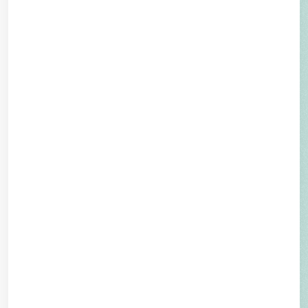
Notfallkontakt
041 818 41 41
Kontakt für Notfälle
Zuweisende Ärzte
Präoperativer Untersuch
hier
Website des Spital Schwyz