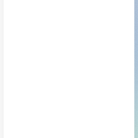
Wirbelsäule
Knie- und Sportorthopädie
Fuss-Orthopädie
Schultergelenk
Kinderorthopädie und -traumatologie
Integrale Orthopädie
Eigenbluttherapie am Bewegungsapparat / ACP
Interventionelle Schmerztherapie
Downloads
Blog
Suchen