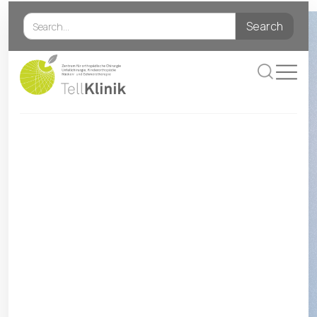
Über uns
Das Team
Öffnungszeiten
Studenten/PJ-ler
Anmeldeformular
Notfallkontakte
Leistungen
Hüftgelenk und Becken