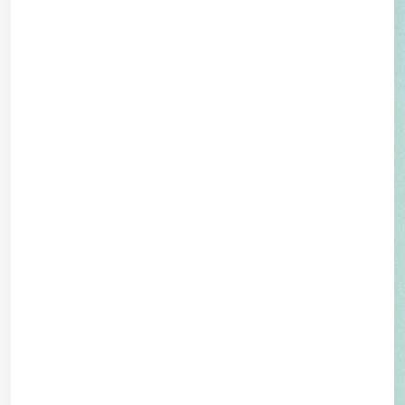
Öffnungszeiten
tellklinik@hin.ch
Sprechstunde:
T +41 41 818 68 68
Patient zuweisen
Die Tell klinik ist an folgenden Daten
geschlossen:
Kontaktieren
Erreichbarkeit