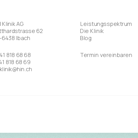
l Klinik AG
Leistungsspektrum
thardstrasse 62
Die Klinik
-6438 Ibach
Blog
41 818 68 68
Termin vereinbaren
41 818 68 69
lklinik@hin.ch