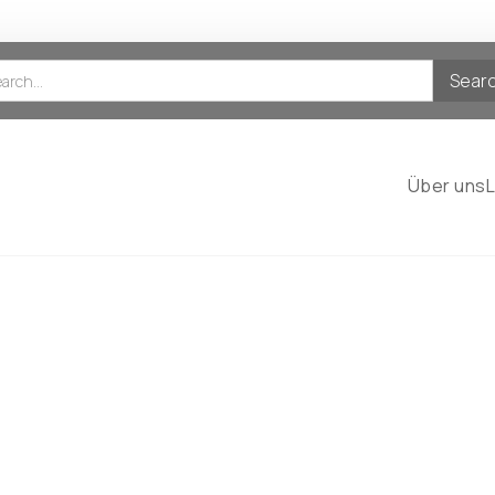
Über uns
Leistungen
Hüftgelenk und Becken
Wirbelsäule
Knie- und Sportorthopädie
Fuss-Orthopädie
Schultergelenk