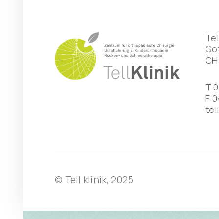
Tel
Got
CH
T
0
F 0
tel
© Tell klinik, 2025