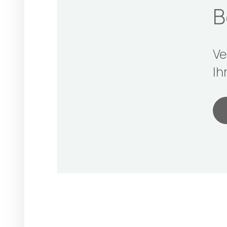
B
Ve
Ih