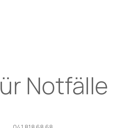
Kinderorthopädie und -traumatologie
Integrale Orthopädie
Eigenbluttherapie am Bewegungsapparat / ACP
Interventionelle Schmerztherapie
Downloads
ür Notfälle
041 818 68 68