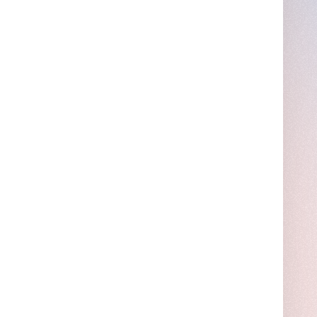
tellklinik@hin.ch
T +41 41 818 68 68
Patient zuweisen