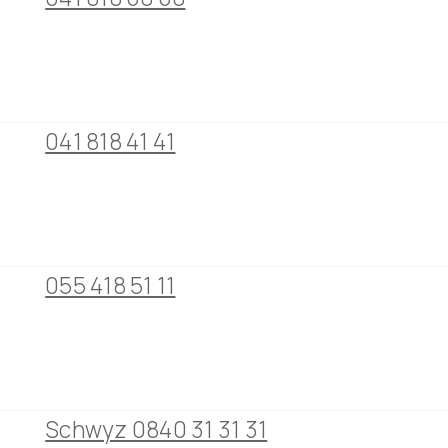
041 818 41 41
055 418 51 11
Schwyz 0840 31 31 31