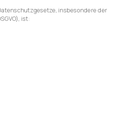
 Datenschutzgesetze, insbesondere der
GVO), ist: