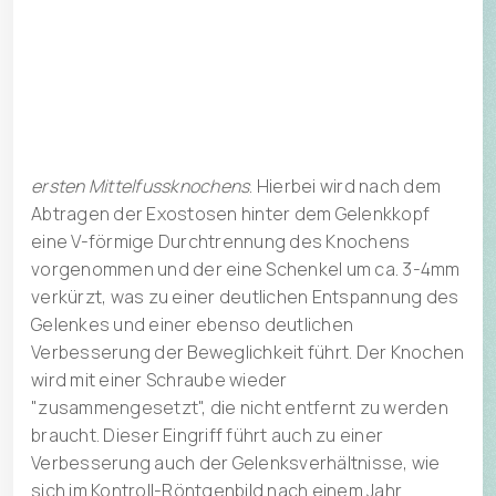
nur kurze Zeit Besserung. Somit bleibt auch hier als
beste Lösung die Chirurgie.
tellklinik@hin.ch
Mässig ausgeprägte Arthrose und überlanger erster
T +41 41 818 68 68
Mittelfussknochen:
Patient zuweisen
Entlastung des Gelenkes durch
Verkürzen des
ersten Mittelfussknochens
. Hierbei wird nach dem
Abtragen der Exostosen hinter dem Gelenkkopf
eine V-förmige Durchtrennung des Knochens
vorgenommen und der eine Schenkel um ca. 3-4mm
verkürzt, was zu einer deutlichen Entspannung des
Gelenkes und einer ebenso deutlichen
Verbesserung der Beweglichkeit führt. Der Knochen
wird mit einer Schraube wieder
"zusammengesetzt", die nicht entfernt zu werden
braucht. Dieser Eingriff führt auch zu einer
Verbesserung auch der Gelenksverhältnisse, wie
sich im Kontroll-Röntgenbild nach einem Jahr