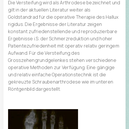
Die Versteifung wird als Arthrodese bezeichnet und
gilt in der aktuellen Literatur weiter als
Goldstandrad für die operative Therapie des Hallux
rigidus. Die Ergebnisse der Literatur zeigen
konstant zufriedenstellende und reproduzierbare
Ergebnisse i.S. der Schmerzreduktion und hoher
Patientezufriedenheit mit operativ relativ geringem
Aufwand. Für die Versteifung des
Grosszehengrundgelenkes stehen verschiedene
operative Methoden zur Verfügung. Eine gängige
und relativ einfache Operationstechnik ist die
gekreuzte Schraubenarthrodese wie im unteren
Röntgenbild dargestellt.