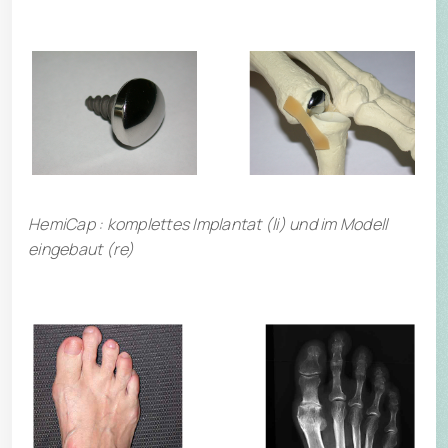
HemiCap : komplettes Implantat (li) und im Modell
eingebaut (re)