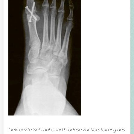
Gekreuzte Schraubenarthrodese zur Versteifung des