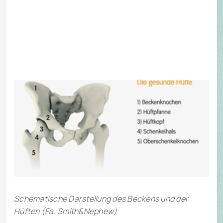
Pfanneneinsatz (engl. Inlay) kann aus
Kunststoff (Polyethylen), Keramik oder Metall
tellklinik@hin.ch
bestehen.
T +41 41 818 68 68
Patient zuweisen
Schematische Darstellung des Beckens und der
Hüften (Fa. Smith&Nephew)