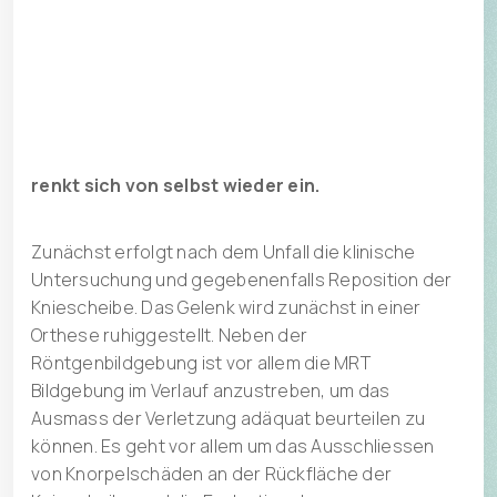
medial (von innen) kommend. Meistens handelt
es sich um jugendliche Patienten, bei denen die
tellklinik@hin.ch
Kniescheibe während einer Drehbewegung in
T +41 41 818 68 68
strecknaher Stellung «herausspringt». Nicht
selten kommt es zu einer sogenannten
Patient zuweisen
Spontanreposition, das heisst, die Kniescheibe
renkt sich von selbst wieder ein.
Zunächst erfolgt nach dem Unfall die klinische
Untersuchung und gegebenenfalls Reposition der
Kniescheibe. Das Gelenk wird zunächst in einer
Orthese ruhiggestellt. Neben der
Röntgenbildgebung ist vor allem die MRT
Bildgebung im Verlauf anzustreben, um das
Ausmass der Verletzung adäquat beurteilen zu
können. Es geht vor allem um das Ausschliessen
von Knorpelschäden an der Rückfläche der